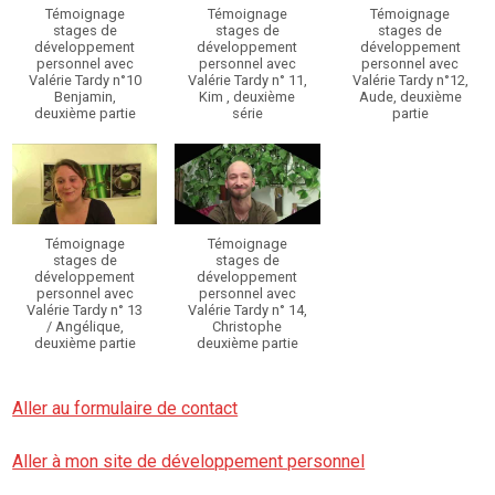
Témoignage
Témoignage
Témoignage
stages de
stages de
stages de
développement
développement
développement
personnel avec
personnel avec
personnel avec
Valérie Tardy n°10
Valérie Tardy n° 11,
Valérie Tardy n°12,
Benjamin,
Kim , deuxième
Aude, deuxième
deuxième partie
série
partie
Témoignage
Témoignage
stages de
stages de
développement
développement
personnel avec
personnel avec
Valérie Tardy n° 13
Valérie Tardy n° 14,
/ Angélique,
Christophe
deuxième partie
deuxième partie
Aller au formulaire de contact
Aller à mon site de développement personnel