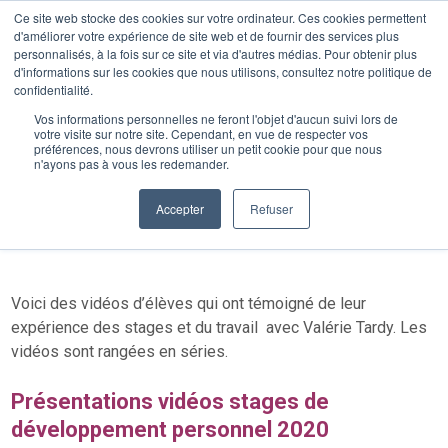
Ce site web stocke des cookies sur votre ordinateur. Ces cookies permettent
Nous utilisons des cookies pour vous garantir la meilleure
d'améliorer votre expérience de site web et de fournir des services plus
expérience sur notre site. Si vous continuez à utiliser ce
personnalisés, à la fois sur ce site et via d'autres médias. Pour obtenir plus
dernier, nous considérerons que vous acceptez l'utilisation des
d'informations sur les cookies que nous utilisons, consultez notre politique de
cookies.
confidentialité.
Vos informations personnelles ne feront l'objet d'aucun suivi lors de
Ok
votre visite sur notre site. Cependant, en vue de respecter vos
préférences, nous devrons utiliser un petit cookie pour que nous
VIDEOS STAGES REIKI ET DP
n'ayons pas à vous les redemander.
Menu
Accepter
Refuser
Voici des vidéos d’élèves qui ont témoigné de leur
expérience des stages et du travail avec Valérie Tardy. Les
vidéos sont rangées en séries.
Présentations vidéos stages de
développement personnel 2020