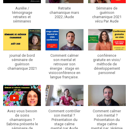
Aurélie /
Retraite
Séminaire de
témoignage
chamanique mars
guérison
retraites et
2022 /Aude
chamanique 2021
séminaires
vécu Par Aude
journal de bord
Comment calmer
conférence
séminaire de
son mental et
gratuite en visio/
guérison
retrouver son
méthode de
chamanique 2021
énergie : stage en
développement
visioconférence en
personnel
langue française.
Avez-vous besoin
Comment contrôler
Comment calmer
de soins
son mental ?
son mental ?
chamaniques ?
Présentation du
Présentation du
Sabrina présente le
stage calme
stage calme
séminaire de
mental par Aude
mental par Jérémie