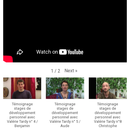
Next
»
1
/
2
Témoignage
Témoignage
Témoignage
stages de
stages de
stages de
développement
développement
développement
personnel avec
personnel avec
personnel avec
Valérie Tardy n° 4 /
Valérie Tardy n° 5 /
Valérie Tardy n°8
Benjamin
Aude
Christophe